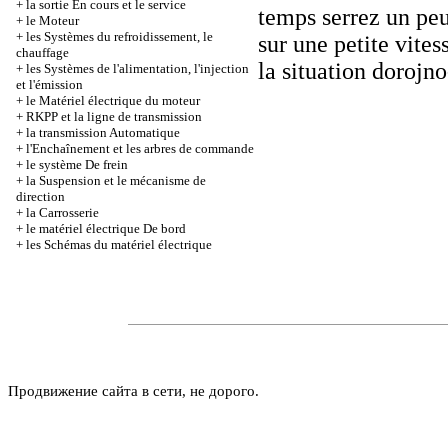
+
la sortie En cours et le service
temps serrez un peu 
+
le Moteur
+
les Systèmes du refroidissement, le
sur une petite vites
chauffage
la situation dorojn
+
les Systèmes de l'alimentation, l'injection
et l'émission
+
le Matériel électrique du moteur
+
RKPP et la ligne de transmission
+
la transmission Automatique
+
l'Enchaînement et les arbres de commande
+
le système De frein
+
la Suspension et le mécanisme de
direction
+
la Carrosserie
+
le matériel électrique De bord
+
les Schémas du matériel électrique
Продвижение сайта в сети, не дорого.