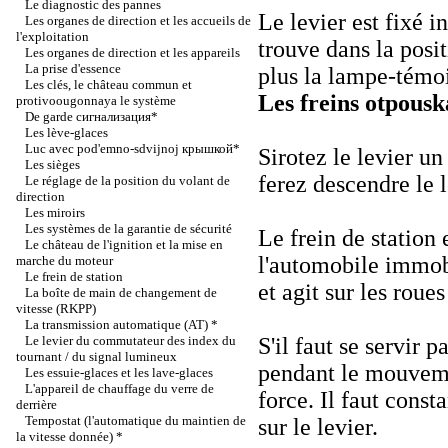
Le diagnostic des pannes
Le levier est fixé 
Les organes de direction et les accueils de
l'exploitation
trouve dans la posit
Les organes de direction et les appareils
La prise d'essence
plus la lampe-témo
Les clés, le château commun et
Les freins otpousk
protivoougonnaya le système
De garde сигнализация*
Les lève-glaces
Luc avec pod'emno-sdvijnoj крышкой*
Sirotez le levier u
Les sièges
ferez descendre le l
Le réglage de la position du volant de
direction
Les miroirs
Les systèmes de la garantie de sécurité
Le frein de station 
Le château de l'ignition et la mise en
l'automobile immob
marche du moteur
Le frein de station
et agit sur les roues
La boîte de main de changement de
vitesse (RKPP)
La transmission automatique (AT) *
Le levier du commutateur des index du
S'il faut se servir 
tournant / du signal lumineux
pendant le mouveme
Les essuie-glaces et les lave-glaces
L'appareil de chauffage du verre de
force. Il faut cons
derrière
Tempostat (l'automatique du maintien de
sur le levier.
la vitesse donnée) *