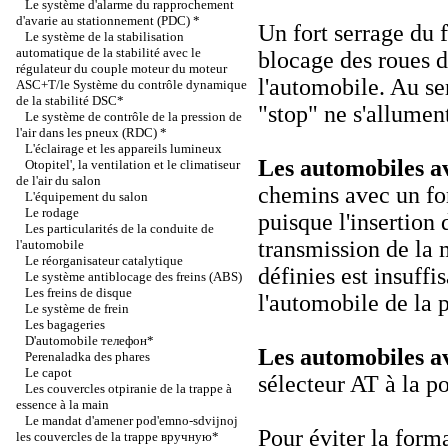
Le système d'alarme du rapprochement
d'avarie au stationnement (PDC) *
Un fort serrage du 
Le système de la stabilisation
automatique de la stabilité avec le
blocage des roues d
régulateur du couple moteur du moteur
l'automobile. Au ser
ASC+T/le Système du contrôle dynamique
de la stabilité DSC*
"stop" ne s'allumen
Le système de contrôle de la pression de
l'air dans les pneux (RDC) *
L'éclairage et les appareils lumineux
Les automobiles 
Otopitel', la ventilation et le climatiseur
de l'air du salon
chemins avec un for
L'équipement du salon
Le rodage
puisque l'insertion
Les particularités de la conduite de
transmission de la 
l'automobile
Le réorganisateur catalytique
définies est insuff
Le système antiblocage des freins (ABS)
Les freins de disque
l'automobile de la 
Le système de frein
Les bagageries
D'automobile телефон*
Les automobiles a
Perenaladka des phares
Le capot
sélecteur AT à la p
Les couvercles otpiranie de la trappe à
essence à la main
Le mandat d'amener pod'emno-sdvijnoj
Pour éviter la form
les couvercles de la trappe вручную*