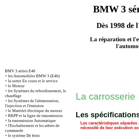
BMW 3 sér
Dès 1998 de l
La réparation et l'
l'automo
BMV 3 séries Е46
+
les Automobiles BMW 3 (Е46)
+
la sortie En cours et le service
+
le Moteur
+
les Systèmes du refroidissement, le
La carrosserie
chauffage
+
les Systèmes de l'alimentation,
l'injection et l'émission
+
le Matériel électrique du moteur
Les spécification
+
RKPP et la ligne de transmission
+
la transmission Automatique
Les caractéristiques séparées 
+
l'Enchaînement et les arbres de
nécessité de leur exécution son
commande
+
le système De frein