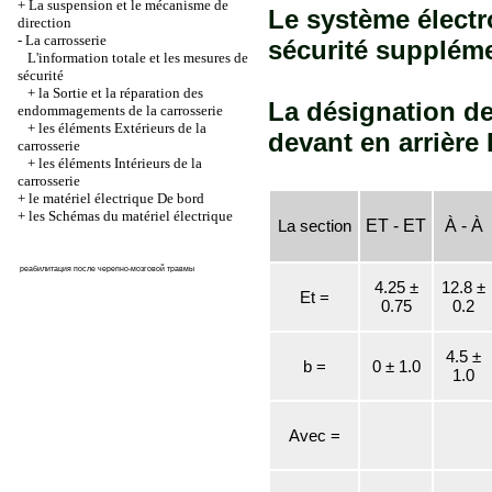
+
La suspension et le mécanisme de
Le système électr
direction
-
La carrosserie
sécurité supplé
L'information totale et les mesures de
sécurité
+
la Sortie et la réparation des
La désignation de
endommagements de la carrosserie
+
les éléments Extérieurs de la
devant en arrière 
carrosserie
+
les éléments Intérieurs de la
carrosserie
+
le matériel électrique De bord
+
les Schémas du matériel électrique
La section
ET - ET
À - À
реабилитация после черепно-мозговой травмы
4.25 ±
12.8 ±
Et =
0.75
0.2
4.5 ±
b =
0 ± 1.0
1.0
Avec =