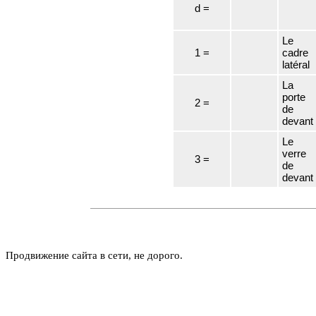
d =
Le
1 =
cadre
latéral
La
porte
2 =
de
devant
Le
verre
3 =
de
devant
Продвижение сайта в сети, не дорого.