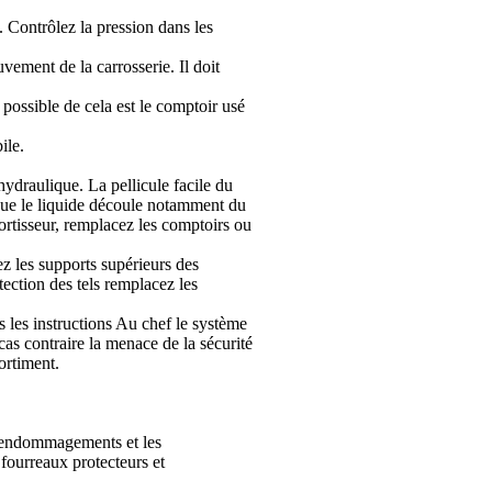
n. Contrôlez la pression dans les
vement de la carrosserie. Il doit
 possible de cela est le comptoir usé
ile.
hydraulique. La pellicule facile du
z que le liquide découle notamment du
mortisseur, remplacez les comptoirs ou
lez les supports supérieurs des
ection des tels remplacez les
s les instructions Au chef
le système
as contraire la menace de la sécurité
ortiment.
 endommagements et les
fourreaux protecteurs et