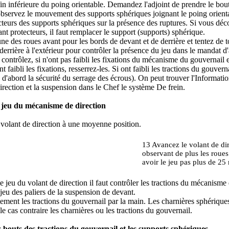
in inférieure du poing orientable. Demandez l'adjoint de prendre le bout i
observez le mouvement des supports sphériques joignant le poing orienta
teurs des supports sphériques sur la présence des ruptures. Si vous déc
t protecteurs, il faut remplacer le support (supports) sphérique.
e des roues avant pour les bords de devant et de derrière et tentez de 
de derrière à l'extérieur pour contrôler la présence du jeu dans le mandat
 contrôlez, si n'ont pas faibli les fixations du mécanisme du gouvernail e
t faibli les fixations, resserrez-les. Si ont faibli les tractions du gouvern
 d'abord la sécurité du serrage des écrous). On peut trouver l'Informat
rection et la suspension dans le Chef
le système De frein
.
 jeu du mécanisme de direction
 volant de direction à une moyenne position.
13 Avancez le volant de dir
observant de plus les roues
avoir le jeu pas plus de 2
 jeu du volant de direction il faut contrôler les tractions du mécanisme
 jeu des paliers de la suspension de devant.
ment les tractions du gouvernail par la main. Les charnières sphériques
e cas contraire les charnières ou les tractions du gouvernail.
 bouts des tractions du gouvernail et les supports sphériques