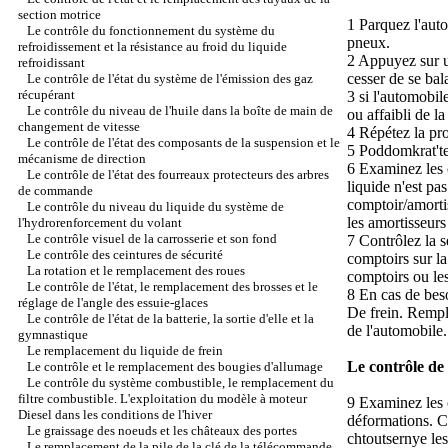
section motrice
1 Parquez l'auto
Le contrôle du fonctionnement du système du
pneux.
refroidissement et la résistance au froid du liquide
2 Appuyez sur un
refroidissant
cesser de se bal
Le contrôle de l'état du système de l'émission des gaz
récupérant
3 si l'automobil
Le contrôle du niveau de l'huile dans la boîte de main de
ou affaibli de l
changement de vitesse
4 Répétez la pro
Le contrôle de l'état des composants de la suspension et le
5 Poddomkrat'te 
mécanisme de direction
6 Examinez les c
Le contrôle de l'état des fourreaux protecteurs des arbres
liquide n'est pa
de commande
comptoir/amortis
Le contrôle du niveau du liquide du système de
les amortisseurs
l'hydrorenforcement du volant
Le contrôle visuel de la carrosserie et son fond
7 Contrôlez la s
Le contrôle des ceintures de sécurité
comptoirs sur la
La rotation et le remplacement des roues
comptoirs ou les
Le contrôle de l'état, le remplacement des brosses et le
8 En cas de bes
réglage de l'angle des essuie-glaces
De frein
. Rempl
Le contrôle de l'état de la batterie, la sortie d'elle et la
de l'automobile.
gymnastique
Le remplacement du liquide de frein
Le contrôle de 
Le contrôle et le remplacement des bougies d'allumage
Le contrôle du système combustible, le remplacement du
filtre combustible. L'exploitation du modèle à moteur
9 Examinez les 
Diesel dans les conditions de l'hiver
déformations. Ch
Le graissage des noeuds et les châteaux des portes
chtoutsernye les
Le remplacement de la pile de la clé de la télécommande