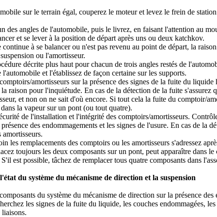
mobile sur le terrain égal, couperez le moteur et levez le frein de statio
 des angles de l'automobile, puis le livrez, en faisant l'attention au mou
ancer et se lever à la position de départ après uns ou deux katchkov.
e continue à se balancer ou n'est pas revenu au point de départ, la raison
a suspension ou l'amortisseur.
cédure décrite plus haut pour chacun de trois angles restés de l'automob
l'automobile et l'établissez de façon certaine sur les supports.
omptoirs/amortisseurs sur la présence des signes de la fuite du liquide 
s la raison pour l'inquiétude. En cas de la détection de la fuite s'assure
seur, et non on ne sait d'où encore. Si tout cela la fuite du comptoir/a
 dans la vapeur sur un pont (ou tout quatre).
écurité de l'installation et l'intégrité des comptoirs/amortisseurs. Contrô
 présence des endommagements et les signes de l'usure. En cas de la dét
 amortisseurs.
oin les remplacements des comptoirs ou les amortisseurs s'adressez aprè
acez toujours les deux composants sur un pont, peut apparaître dans le c
 S'il est possible, tâchez de remplacer tous quatre composants dans l'ass
l'état du système du mécanisme de direction et la suspension
composants du système du mécanisme de direction sur la présence des
erchez les signes de la fuite du liquide, les couches endommagées, les 
 liaisons.