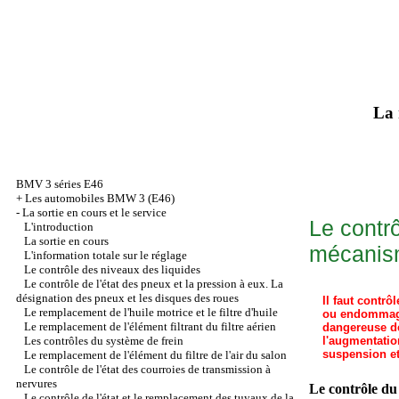
La 
BMV 3 séries Е46
+
Les automobiles BMW 3 (Е46)
-
La sortie en cours et le service
Le contr
L'introduction
La sortie en cours
mécanism
L'information totale sur le réglage
Le contrôle des niveaux des liquides
Le contrôle de l'état des pneux et la pression à eux. La
désignation des pneux et les disques des roues
Il faut contr
Le remplacement de l'huile motrice et le filtre d'huile
ou endommagés
Le remplacement de l'élément filtrant du filtre aérien
dangereuse des
Les contrôles du système de frein
l'augmentatio
suspension et
Le remplacement de l'élément du filtre de l'air du salon
Le contrôle de l'état des courroies de transmission à
nervures
Le contrôle du
Le contrôle de l'état et le remplacement des tuyaux de la