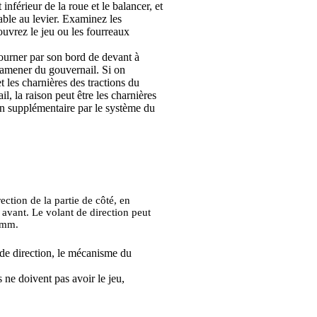
nférieur de la roue et le balancer, et
ble au levier. Examinez les
ouvrez le jeu ou les fourreaux
tourner par son bord de devant à
 d'amener du gouvernail. Si on
t les charnières des tractions du
ail, la raison peut être les charnières
ion supplémentaire par le système du
ection de la partie de côté, en
 avant. Le volant de direction peut
5 mm.
 de direction, le mécanisme du
 ne doivent pas avoir le jeu,