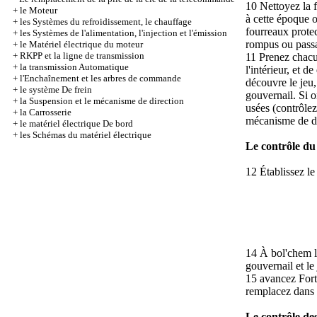
10 Nettoyez la f
+
le Moteur
à cette époque 
+
les Systèmes du refroidissement, le chauffage
fourreaux protec
+
les Systèmes de l'alimentation, l'injection et l'émission
rompus ou passan
+
le Matériel électrique du moteur
+
RKPP et la ligne de transmission
11 Prenez chacun
+
la transmission Automatique
l'intérieur, et 
+
l'Enchaînement et les arbres de commande
découvre le jeu,
+
le système De frein
gouvernail. Si on
+
la Suspension et le mécanisme de direction
usées (contrôlez
+
la Carrosserie
mécanisme de di
+
le matériel électrique De bord
+
les Schémas du matériel électrique
Le contrôle du
12 Établissez le
14 À bol'chem le
gouvernail et le
15 avancez Forte
remplacez dans l
Le contrôle des