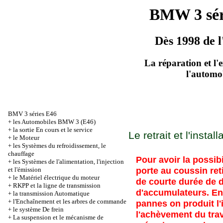
BMW 3 sér
Dès 1998 de l
La réparation et l'
l'automo
BMV 3 séries Е46
+
les Automobiles BMW 3 (Е46)
+
la sortie En cours et le service
Le retrait et l'insta
+
le Moteur
+
les Systèmes du refroidissement, le
chauffage
Pour avoir la possib
+
les Systèmes de l'alimentation, l'injection
porte au coussin reti
et l'émission
+
le Matériel électrique du moteur
de courte durée de dé
+
RKPP et la ligne de transmission
d'accumulateurs. E
+
la transmission Automatique
+
l'Enchaînement et les arbres de commande
pannes on produit l
+
le système De frein
l'achèvement du trav
+
La suspension et le mécanisme de