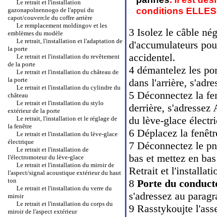
Le retrait et l'installation
conditions ELLE
gazonapolnennogo de l'appui du
capot/couvercle du coffre arrière
Le remplacement moldingov et les
3 Isolez le câble néga
emblèmes du modèle
Le retrait, l'installation et l'adaptation de
d'accumulateurs pour
la porte
accidentel.
Le retrait et l'installation du revêtement
de la porte
4 démantelez les por
Le retrait et l'installation du château de
la porte
dans l'arrière, s'ad
Le retrait et l'installation du cylindre du
5 Déconnectez la fe
château
Le retrait et l'installation du stylo
derrière, s'adresse
extérieur de la porte
du lève-glace électr
Le retrait, l'installation et le réglage de
la fenêtre
6 Déplacez la fenêtr
Le retrait et l'installation du lève-glace
électrique
7 Déconnectez le pne
Le retrait et l'installation de
bas et mettez en bas
l'électromoteur du lève-glace
Le retrait et l'installation du miroir de
Retrait et l'installa
l'aspect/signal acoustique extérieur du haut
ton
8
Porte du conduct
Le retrait et l'installation du verre du
s'adressez au parag
miroir
Le retrait et l'installation du corps du
9 Rasstykoujte l'ass
miroir de l'aspect extérieur