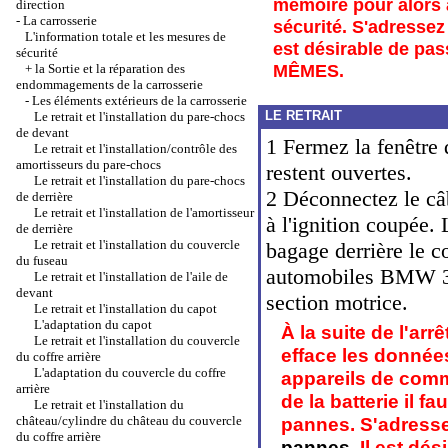
mémoire pour alors a
direction
-
La carrosserie
sécurité. S'adresse
L'information totale et les mesures de
est désirable de pas
sécurité
MÊMES.
+
la Sortie et la réparation des
endommagements de la carrosserie
-
Les éléments extérieurs de la carrosserie
LE RETRAIT
Le retrait et l'installation du pare-chocs
de devant
1 Fermez la fenêtre d
Le retrait et l'installation/contrôle des
amortisseurs du pare-chocs
restent ouvertes.
Le retrait et l'installation du pare-chocs
2 Déconnectez le câb
de derrière
Le retrait et l'installation de l'amortisseur
à l'ignition coupée. 
de derrière
Le retrait et l'installation du couvercle
bagage derrière le c
du fuseau
automobiles BMW 316i
Le retrait et l'installation de l'aile de
devant
section motrice.
Le retrait et l'installation du capot
L'adaptation du capot
À la suite de l'arr
Le retrait et l'installation du couvercle
efface les donnée
du coffre arrière
L'adaptation du couvercle du coffre
appareils de comm
arrière
de la batterie il 
Le retrait et l'installation du
château/cylindre du château du couvercle
pannes. S'adress
du coffre arrière
pannes
. Il est dé