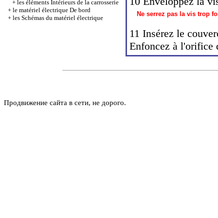
10 Enveloppez la vis
+
les éléments Intérieurs de la carrosserie
+
le matériel électrique De bord
Ne serrez pas la vis trop f
+
les Schémas du matériel électrique
11 Insérez le couverc
Enfoncez à l'orifice 
Продвижение сайта в сети, не дорого.