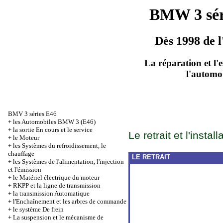
BMW 3 sér
Dès 1998 de l
La réparation et l'
l'automo
BMV 3 séries Е46
+
les Automobiles BMW 3 (Е46)
+
la sortie En cours et le service
Le retrait et l'insta
+
le Moteur
+
les Systèmes du refroidissement, le
chauffage
LE RETRAIT
+
les Systèmes de l'alimentation, l'injection
et l'émission
+
le Matériel électrique du moteur
+
RKPP et la ligne de transmission
+
la transmission Automatique
+
l'Enchaînement et les arbres de commande
+
le système De frein
+
La suspension et le mécanisme de