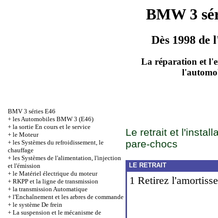
BMW 3 sér
Dès 1998 de l
La réparation et l'
l'automo
BMV 3 séries Е46
+
les Automobiles BMW 3 (Е46)
+
la sortie En cours et le service
Le retrait et l'insta
+
le Moteur
pare-chocs
+
les Systèmes du refroidissement, le
chauffage
+
les Systèmes de l'alimentation, l'injection
LE RETRAIT
et l'émission
+
le Matériel électrique du moteur
1 Retirez l'amortiss
+
RKPP et la ligne de transmission
+
la transmission Automatique
+
l'Enchaînement et les arbres de commande
+
le système De frein
+
La suspension et le mécanisme de