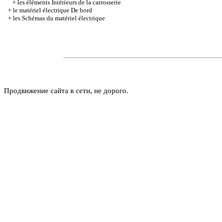
+
les éléments Intérieurs de la carrosserie
+
le matériel électrique De bord
+
les Schémas du matériel électrique
Продвижение сайта в сети, не дорого.