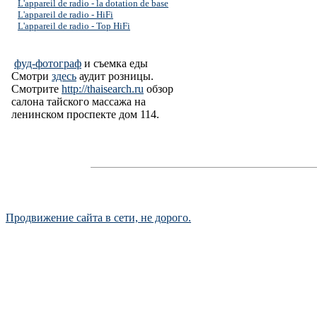
L'appareil de radio - la dotation de base
L'appareil de radio - HiFi
L'appareil de radio - Top HiFi
фуд-фотограф
и съемка еды
Смотри
здесь
аудит розницы.
Смотрите
http://thaisearch.ru
обзор
салона тайского массажа на
ленинском проспекте дом 114.
Продвижение сайта в сети, не дорого.