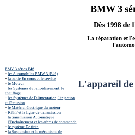
BMW 3 sér
Dès 1998 de l
La réparation et l'
l'automo
BMV 3 séries Е46
+
les Automobiles BMW 3 (Е46)
+
la sortie En cours et le service
L'appareil de 
+
le Moteur
+
les Systèmes du refroidissement, le
chauffage
+
les Systèmes de l'alimentation, l'injection
et l'émission
+
le Matériel électrique du moteur
+
RKPP et la ligne de transmission
+
la transmission Automatique
+
l'Enchaînement et les arbres de commande
+
le système De frein
+
la Suspension et le mécanisme de