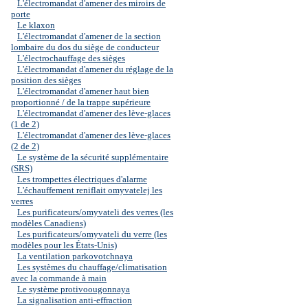
L'électromandat d'amener des miroirs de
porte
Le klaxon
L'électromandat d'amener de la section
lombaire du dos du siège de conducteur
L'électrochauffage des sièges
L'électromandat d'amener du réglage de la
position des sièges
L'électromandat d'amener haut bien
proportionné / de la trappe supérieure
L'électromandat d'amener des lève-glaces
(1 de 2)
L'électromandat d'amener des lève-glaces
(2 de 2)
Le système de la sécurité supplémentaire
(SRS)
Les trompettes électriques d'alarme
L'échauffement reniflait omyvatelej les
verres
Les purificateurs/omyvateli des verres (les
modèles Canadiens)
Les purificateurs/omyvateli du verre (les
modèles pour les États-Unis)
La ventilation parkovotchnaya
Les systèmes du chauffage/climatisation
avec la commande à main
Le système protivoougonnaya
La signalisation anti-effraction