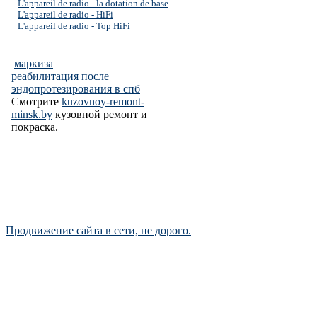
L'appareil de radio - la dotation de base
L'appareil de radio - HiFi
L'appareil de radio - Top HiFi
маркиза
реабилитация после
эндопротезирования в спб
Смотрите
kuzovnoy-remont-
minsk.by
кузовной ремонт и
покраска.
Продвижение сайта в сети, не дорого.