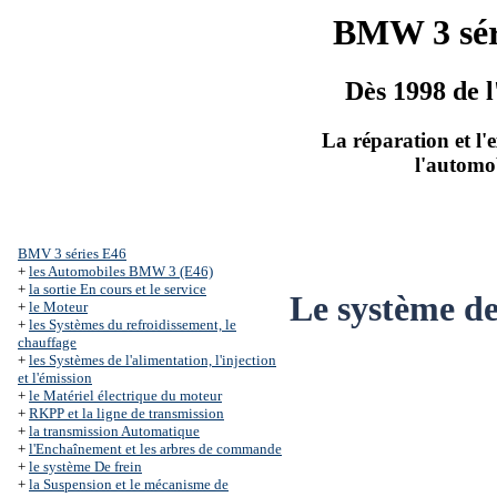
BMW 3 sér
Dès 1998 de l
La réparation et l'
l'automo
BMV 3 séries Е46
+
les Automobiles BMW 3 (Е46)
+
la sortie En cours et le service
Le système de
+
le Moteur
+
les Systèmes du refroidissement, le
chauffage
+
les Systèmes de l'alimentation, l'injection
et l'émission
+
le Matériel électrique du moteur
+
RKPP et la ligne de transmission
+
la transmission Automatique
+
l'Enchaînement et les arbres de commande
+
le système De frein
+
la Suspension et le mécanisme de