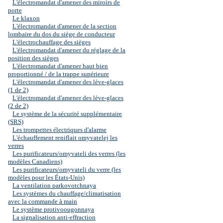
L'électromandat d'amener des miroirs de
porte
Le klaxon
L'électromandat d'amener de la section
lombaire du dos du siège de conducteur
L'électrochauffage des sièges
L'électromandat d'amener du réglage de la
position des sièges
L'électromandat d'amener haut bien
proportionné / de la trappe supérieure
L'électromandat d'amener des lève-glaces
(1 de 2)
L'électromandat d'amener des lève-glaces
(2 de 2)
Le système de la sécurité supplémentaire
(SRS)
Les trompettes électriques d'alarme
L'échauffement reniflait omyvatelej les
verres
Les purificateurs/omyvateli des verres (les
modèles Canadiens)
Les purificateurs/omyvateli du verre (les
modèles pour les États-Unis)
La ventilation parkovotchnaya
Les systèmes du chauffage/climatisation
avec la commande à main
Le système protivoougonnaya
La signalisation anti-effraction