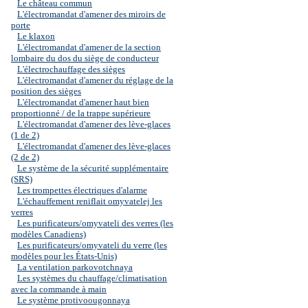
Le château commun
L'électromandat d'amener des miroirs de
porte
Le klaxon
L'électromandat d'amener de la section
lombaire du dos du siège de conducteur
L'électrochauffage des sièges
L'électromandat d'amener du réglage de la
position des sièges
L'électromandat d'amener haut bien
proportionné / de la trappe supérieure
L'électromandat d'amener des lève-glaces
(1 de 2)
L'électromandat d'amener des lève-glaces
(2 de 2)
Le système de la sécurité supplémentaire
(SRS)
Les trompettes électriques d'alarme
L'échauffement reniflait omyvatelej les
verres
Les purificateurs/omyvateli des verres (les
modèles Canadiens)
Les purificateurs/omyvateli du verre (les
modèles pour les États-Unis)
La ventilation parkovotchnaya
Les systèmes du chauffage/climatisation
avec la commande à main
Le système protivoougonnaya