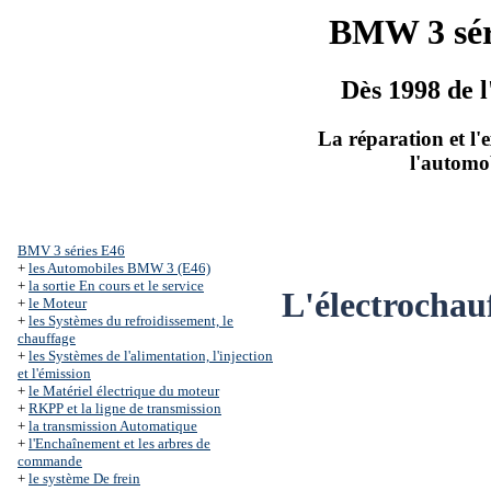
BMW 3 sér
Dès 1998 de l
La réparation et l'
l'automo
BMV 3 séries Е46
+
les Automobiles BMW 3 (Е46)
+
la sortie En cours et le service
L'électrochauf
+
le Moteur
+
les Systèmes du refroidissement, le
chauffage
+
les Systèmes de l'alimentation, l'injection
et l'émission
+
le Matériel électrique du moteur
+
RKPP et la ligne de transmission
+
la transmission Automatique
+
l'Enchaînement et les arbres de
commande
+
le système De frein