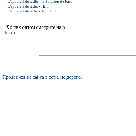
L'appareil de radio - la dotation de base
L'appareil de radio - HiFi
L'appareil de radio - Top HiFi
Хб пвх оптом смотрите на
p-
hb.ru
.
Продвижение сайта в сети, не дорого.