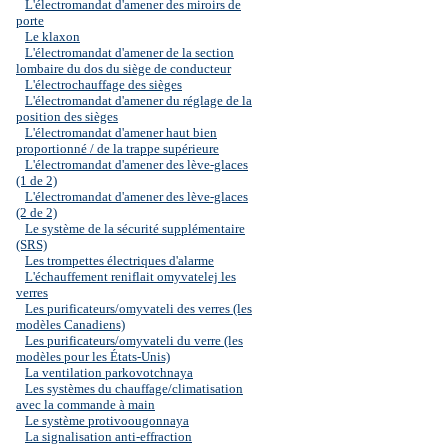
L'électromandat d'amener des miroirs de
porte
Le klaxon
L'électromandat d'amener de la section
lombaire du dos du siège de conducteur
L'électrochauffage des sièges
L'électromandat d'amener du réglage de la
position des sièges
L'électromandat d'amener haut bien
proportionné / de la trappe supérieure
L'électromandat d'amener des lève-glaces
(1 de 2)
L'électromandat d'amener des lève-glaces
(2 de 2)
Le système de la sécurité supplémentaire
(SRS)
Les trompettes électriques d'alarme
L'échauffement reniflait omyvatelej les
verres
Les purificateurs/omyvateli des verres (les
modèles Canadiens)
Les purificateurs/omyvateli du verre (les
modèles pour les États-Unis)
La ventilation parkovotchnaya
Les systèmes du chauffage/climatisation
avec la commande à main
Le système protivoougonnaya
La signalisation anti-effraction