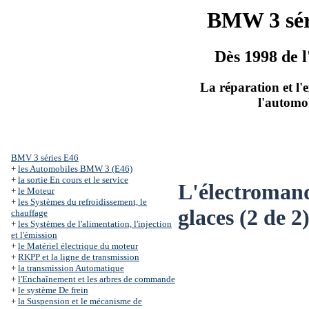
BMW 3 sér
Dès 1998 de l
La réparation et l'
l'automo
BMV 3 séries Е46
+
les Automobiles BMW 3 (Е46)
+
la sortie En cours et le service
L'électromand
+
le Moteur
+
les Systèmes du refroidissement, le
glaces (2 de 2
chauffage
+
les Systèmes de l'alimentation, l'injection
et l'émission
+
le Matériel électrique du moteur
+
RKPP et la ligne de transmission
+
la transmission Automatique
+
l'Enchaînement et les arbres de commande
+
le système De frein
+
la Suspension et le mécanisme de