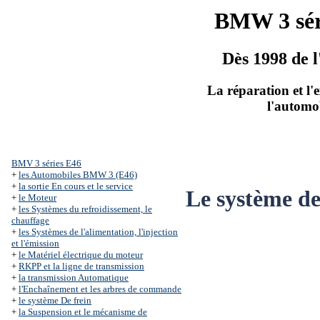
BMW 3 sér
Dès 1998 de l
La réparation et l'
l'automo
BMV 3 séries Е46
+
les Automobiles BMW 3 (Е46)
+
la sortie En cours et le service
Le système de
+
le Moteur
+
les Systèmes du refroidissement, le
chauffage
+
les Systèmes de l'alimentation, l'injection
et l'émission
+
le Matériel électrique du moteur
+
RKPP et la ligne de transmission
+
la transmission Automatique
+
l'Enchaînement et les arbres de commande
+
le système De frein
+
la Suspension et le mécanisme de