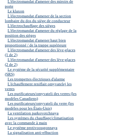
L'électromandat d'amener des miroirs de
porte
Le klaxon
L'électromandat d'amener de la section
lombaire du dos du siège de conducteur
L'électrochauffage des sièges
L'électromandat d'amener du réglage de la
position des sièges
L'électromandat d'amener haut bien
proportionné / de la trappe supérieure
L'électromandat d'amener des lève-glaces
(1 de 2)
L'électromandat d'amener des lève-glaces
(2 de 2)
Le système de la sécurité supplémentaire
(SRS)
Les trompettes électriques d'alarme
L'échauffement reniflait omyvatelej les
verres
Les purificateurs/omyvateli des verres (les
modèles Canadiens)
Les purificateurs/omyvateli du verre (les
modèles pour les États-Unis)
La ventilation parkovotchnaya
Les systèmes du chauffage/climatisation
avec la commande à main
Le système protivoougonnaya
La signalisation anti-effraction