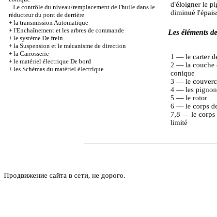
d'éloigner le p
Le contrôle du niveau/remplacement de l'huile dans le
diminué l'épais
réducteur du pont de derrière
+
la transmission Automatique
+
l'Enchaînement et les arbres de commande
Les éléments de 
+
le système De frein
+
la Suspension et le mécanisme de direction
+
la Carrosserie
1 — le carter d
+
le matériel électrique De bord
2 — la couche 
+
les Schémas du matériel électrique
conique
3 — le couvercl
4 — les pignon
5 — le rotor
6 — le corps de 
7,8 — le corps 
limité
Продвижение сайта в сети, не дорого.