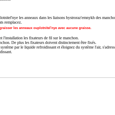
lotnitel'nye les anneaux dans les liaisons bystroraz'emnykh des manch
s remplacez.
 graisser les anneaux ouplotnitel'nye avec aucune graisse.
 l'installation les fixateurs de fil sur le manchon.
chon. De plus les fixateurs doivent distinctement être fixés.
système par le liquide refroidissant et éloignez du système l'air, s'adr
idissant
.