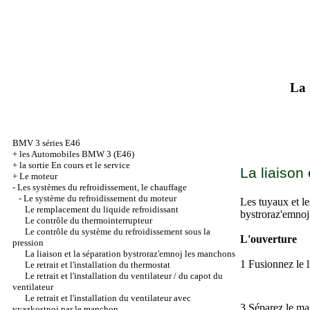
La 
BMV 3 séries Е46
+
les Automobiles BMW 3 (Е46)
+
la sortie En cours et le service
La liaison
+
Le moteur
-
Les systèmes du refroidissement, le chauffage
-
Le système du refroidissement du moteur
Les tuyaux et le
Le remplacement du liquide refroidissant
bystroraz'emnoj
Le contrôle du thermointerrupteur
Le contrôle du système du refroidissement sous la
L'ouverture
pression
La liaison et la séparation bystroraz'emnoj les manchons
1 Fusionnez le l
Le retrait et l'installation du thermostat
Le retrait et l'installation du ventilateur / du capot du
ventilateur
Le retrait et l'installation du ventilateur avec
3 Séparez le m
vyazkostnoj par le manchon