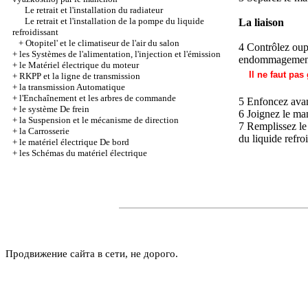
Le retrait et l'installation du radiateur
Le retrait et l'installation de la pompe du liquide
La liaison
refroidissant
+
Otopitel' et le climatiseur de l'air du salon
4 Contrôlez oup
+
les Systèmes de l'alimentation, l'injection et l'émission
endommagement
+
le Matériel électrique du moteur
Il ne faut pas
+
RKPP et la ligne de transmission
+
la transmission Automatique
+
l'Enchaînement et les arbres de commande
5 Enfoncez avant
+
le système De frein
6 Joignez le man
+
la Suspension et le mécanisme de direction
7 Remplissez le 
+
la Carrosserie
du liquide refro
+
le matériel électrique De bord
+
les Schémas du matériel électrique
Продвижение сайта в сети, не дорого.