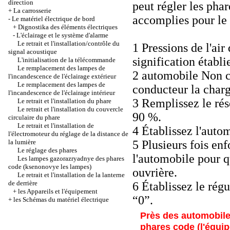
direction
peut régler les phar
+
La carrosserie
accomplies pour le 
-
Le matériel électrique de bord
+
Dignostika des éléments électriques
-
L'éclairage et le système d'alarme
Le retrait et l'installation/contrôle du
1 Pressions de l'air
signal acoustique
signification établi
L'initialisation de la télécommande
Le remplacement des lampes de
2 automobile Non ch
l'incandescence de l'éclairage extérieur
Le remplacement des lampes de
conducteur la charg
l'incandescence de l'éclairage intérieur
3 Remplissez le ré
Le retrait et l'installation du phare
Le retrait et l'installation du couvercle
90 %.
circulaire du phare
Le retrait et l'installation de
4 Établissez l'autom
l'électromoteur du réglage de la distance de
la lumière
5 Plusieurs fois en
Le réglage des phares
l'automobile pour q
Les lampes gazorazryadnye des phares
code (ksenonovye les lampes)
ouvrière.
Le retrait et l'installation de la lanterne
de derrière
6 Établissez le régu
+
les Appareils et l'équipement
“0”.
+
les Schémas du matériel électrique
Près des automobil
phares code (l'équip