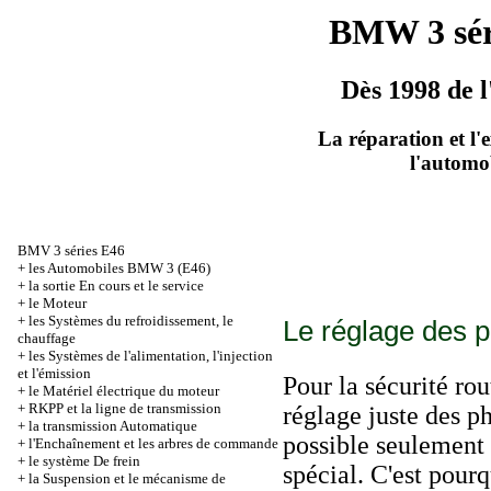
BMW 3 sér
Dès 1998 de l
La réparation et l'
l'automo
BMV 3 séries Е46
+
les Automobiles BMW 3 (Е46)
+
la sortie En cours et le service
+
le Moteur
+
les Systèmes du refroidissement, le
Le réglage des 
chauffage
+
les Systèmes de l'alimentation, l'injection
et l'émission
Pour la sécurité rou
+
le Matériel électrique du moteur
+
RKPP et la ligne de transmission
réglage juste des p
+
la transmission Automatique
possible seulement 
+
l'Enchaînement et les arbres de commande
+
le système De frein
spécial. C'est pour
+
la Suspension et le mécanisme de