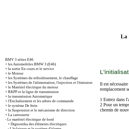
La 
BMV 3 séries Е46
+
les Automobiles BMW 3 (Е46)
+
la sortie En cours et le service
L'initiali
+
le Moteur
+
les Systèmes du refroidissement, le chauffage
+
les Systèmes de l'alimentation, l'injection et l'émission
Il est nécessair
+
le Matériel électrique du moteur
remplacement se
+
RKPP et la ligne de transmission
+
la transmission Automatique
1 Entrez dans l'
+
l'Enchaînement et les arbres de commande
2 Pour un temps 
+
le système De frein
chemin de nouve
+
la Suspension et le mécanisme de direction
+
La carrosserie
-
Le matériel électrique de bord
+
Dignostika des éléments électriques
-
L'éclairage et le système d'alarme