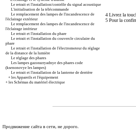
Le retrait et l'installation/contrôle du signal acoustique
L'initialisation de la télécommande
Le remplacement des lampes de l'incandescence de
4 Livrez la touc
l'éclairage extérieur
5 Pour la confir
Le remplacement des lampes de l'incandescence de
l'éclairage intérieur
Le retrait et l'installation du phare
Le retrait et l'installation du couvercle circulaire du
phare
Le retrait et l'installation de l'électromoteur du réglage
de la distance de la lumière
Le réglage des phares
Les lampes gazorazryadnye des phares code
(ksenonovye les lampes)
Le retrait et l'installation de la lanterne de derrière
+
les Appareils et l'équipement
+
les Schémas du matériel électrique
Продвижение сайта в сети, не дорого.